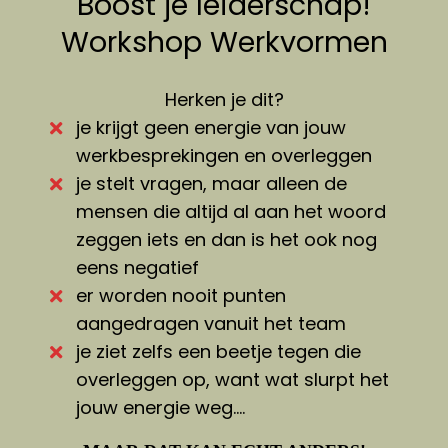
Boost je leiderschap!
 op de
Workshop Werkvormen
e. Hierdoor
 website-
ren
Herken je dit?
nte
je krijgt geen energie van jouw
enties
werkbesprekingen en overleggen
gebaseerd
je stelt vragen, maar alleen de
 gedrag van
mensen die altijd al aan het woord
ezoeker.
zeggen iets en dan is het ook nog
eens negatief
uren
er worden nooit punten
aangedragen vanuit het team
je ziet zelfs een beetje tegen die
overleggen op, want wat slurpt het
jouw energie weg....