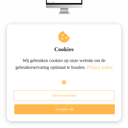
Eerste hulp bij …
Bespreken
Cookies
Als steuntje in de rug hebben wij een checklist
gemaakt, zodat jij van balen van f*ckups naar
Wij gebruiken cookies op onze website om de
succesvol verbeteren met jouw team en MT gaat.
gebruikerservaring optimaal te houden.
Privacy policy
Gratis downloaden
Alleen functioneel
Accepteer alle