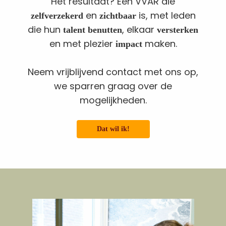
Het resultaat? Een VVAR die
en
is, met leden
zelfverzekerd
zichtbaar
die hun
, elkaar
talent benutten
versterken
en met plezier
maken.
impact
Neem vrijblijvend contact met ons op,
we sparren graag over de
mogelijkheden.
Dat wil ik!